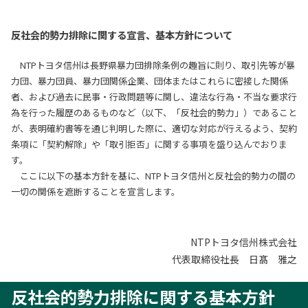
反社会的勢力排除に関する宣言、基本方針について
NTPトヨタ信州は長野県暴力団排除条例の趣旨に則り、取引先等が暴
力団、暴力団員、暴力団関係企業、団体またはこれらに密接した関係
者、および過去に民事・行政問題等に関し、違法な行為・不当な要求行
為を行った履歴のあるものなど（以下、「反社会的勢力」）であること
が、表明確約書等を通じ判明した際に、適切な対応が行えるよう、契約
条項に「契約解除」や「取引拒否」に関する事項を盛り込んでおりま
す。
ここに以下の基本方針を基に、NTPトヨタ信州と反社会的勢力の間の
一切の関係を遮断することを宣言します。
NTPトヨタ信州株式会社
代表取締役社長 日髙 雅之
反社会的勢力排除に関する基本方針