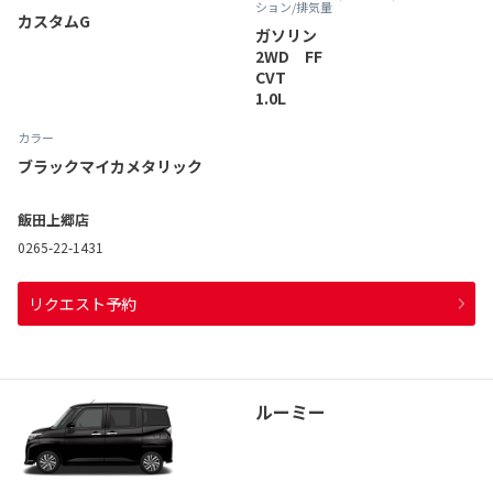
ション
/排気量
カスタムG
ガソリン
2WD FF
CVT
1.0L
カラー
ブラックマイカメタリック
飯田上郷店
0265-22-1431
リクエスト予約
ルーミー