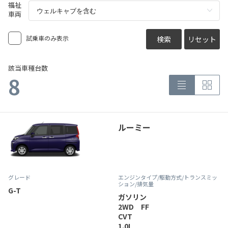
福祉
車両
試乗車のみ表示
検索
リセット
該当車種台数
8
ルーミー
グレード
エンジンタイプ
/駆動方式/
トランスミッ
ション
/排気量
G-T
ガソリン
2WD FF
CVT
1.0L