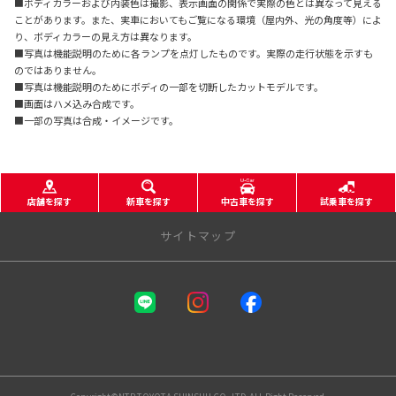
■ボディカラーおよび内装色は撮影、表示画面の関係で実際の色とは異なって見える
ことがあります。また、実車においてもご覧になる環境（屋内外、光の角度等）によ
り、ボディカラーの見え方は異なります。
■写真は機能説明のために各ランプを点灯したものです。実際の走行状態を示すも
のではありません。
■写真は機能説明のためにボディの一部を切断したカットモデルです。
■画面はハメ込み合成です。
■一部の写真は合成・イメージです。
店舗を探す
新車を探す
中古車を探す
試乗車を探す
サイトマップ
NTPトヨタ信州株式会社
店舗一覧
安曇野店
鎌田店