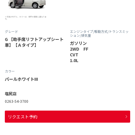
※写真のモデル、カラーは、実際の車両と異なりま
す。
グレード
エンジンタイプ
/駆動方式/
トランスミッ
ション
/排気量
G 【助手席リフトアップシート
ガソリン
車】【Ａタイプ】
2WD FF
CVT
1.0L
カラー
パールホワイトIII
塩尻店
0263-54-3700
リクエスト予約