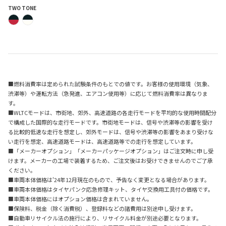
TWO TONE
■燃料消費率は定められた試験条件のもとでの値です。お客様の使用環境（気象、
渋滞等）や運転方法（急発進、エアコン使用等）に応じて燃料消費率は異なりま
す。
■WLTCモードは、市街地、郊外、高速道路の各走行モードを平均的な使用時間配分
で構成した国際的な走行モードです。市街地モードは、信号や渋滞等の影響を受け
る比較的低速な走行を想定し、郊外モードは、信号や渋滞等の影響をあまり受けな
い走行を想定、高速道路モードは、高速道路等での走行を想定しています。
■「メーカーオプション」「メーカーパッケージオプション」はご注文時に申し受
けます。メーカーの工場で装着するため、ご注文後はお受けできませんのでご了承
ください。
■車両本体価格は'24年12月現在のもので、予告なく変更となる場合があります。
■車両本体価格はタイヤパンク応急修理キット、タイヤ交換用工具付の価格です。
■車両本体価格にはオプション価格は含まれていません。
■保険料、税金（除く消費税）、登録料などの諸費用は別途申し受けます。
■自動車リサイクル法の施行により、リサイクル料金が別途必要となります。