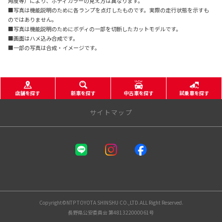
角度等）により、ボディカラーの見え方は異なります。
■写真は機能説明のために各ランプを点灯したものです。実際の走行状態を示すも
のではありません。
■写真は機能説明のためにボディの一部を切断したカットモデルです。
■画面はハメ込み合成です。
■一部の写真は合成・イメージです。
店舗を探す
新車を探す
中古車を探す
試乗車を探す
サイトマップ
NTPトヨタ信州株式会社
店舗一覧
安曇野店
鎌田店
Copyright©NTP TOYOTA SHINSHU CO.,LTD.ALL Right Reserved.
松本店
長野県公安委員会 第481322000061号
筑摩店