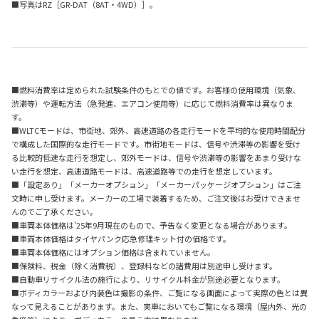
■写真はRZ［GR-DAT（8AT・4WD）］。
■燃料消費率は定められた試験条件のもとでの値です。お客様の使用環境（気象、
渋滞等）や運転方法（急発進、エアコン使用等）に応じて燃料消費率は異なりま
す。
■WLTCモードは、市街地、郊外、高速道路の各走行モードを平均的な使用時間配分
で構成した国際的な走行モードです。市街地モードは、信号や渋滞等の影響を受け
る比較的低速な走行を想定し、郊外モードは、信号や渋滞等の影響をあまり受けな
い走行を想定、高速道路モードは、高速道路等での走行を想定しています。
■「設定あり」「メーカーオプション」「メーカーパッケージオプション」はご注
文時に申し受けます。メーカーの工場で装着するため、ご注文後はお受けできませ
んのでご了承ください。
■車両本体価格は'25年9月現在のもので、予告なく変更となる場合があります。
■車両本体価格はタイヤパンク応急修理キット付の価格です。
■車両本体価格にはオプション価格は含まれていません。
■保険料、税金（除く消費税）、登録料などの諸費用は別途申し受けます。
■自動車リサイクル法の施行により、リサイクル料金が別途必要となります。
■ボディカラーおよび内装色は撮影の条件、ご覧になる画面によって実際の色とは異
なって見えることがあります。また、実車においてもご覧になる環境（屋内外、光の