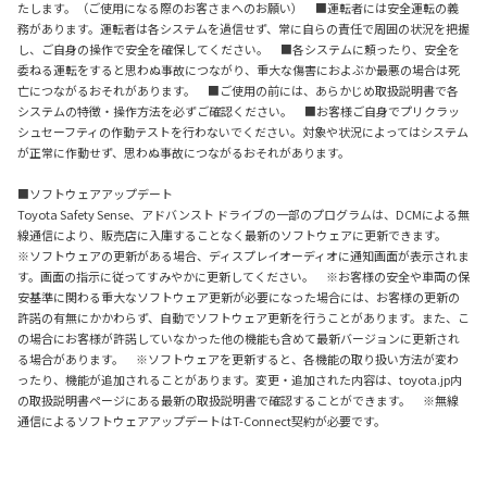
たします。（ご使用になる際のお客さまへのお願い） ■運転者には安全運転の義
務があります。運転者は各システムを過信せず、常に自らの責任で周囲の状況を把握
し、ご自身の操作で安全を確保してください。 ■各システムに頼ったり、安全を
委ねる運転をすると思わぬ事故につながり、重大な傷害におよぶか最悪の場合は死
亡につながるおそれがあります。 ■ご使用の前には、あらかじめ取扱説明書で各
システムの特徴・操作方法を必ずご確認ください。 ■お客様ご自身でプリクラッ
シュセーフティの作動テストを行わないでください。対象や状況によってはシステム
が正常に作動せず、思わぬ事故につながるおそれがあります。
■ソフトウェアアップデート
Toyota Safety Sense、アドバンスト ドライブの一部のプログラムは、DCMによる無
線通信により、販売店に入庫することなく最新のソフトウェアに更新できます。
※ソフトウェアの更新がある場合、ディスプレイオーディオに通知画面が表示されま
す。画面の指示に従ってすみやかに更新してください。 ※お客様の安全や車両の保
安基準に関わる重大なソフトウェア更新が必要になった場合には、お客様の更新の
許諾の有無にかかわらず、自動でソフトウェア更新を行うことがあります。また、こ
の場合にお客様が許諾していなかった他の機能も含めて最新バージョンに更新され
る場合があります。 ※ソフトウェアを更新すると、各機能の取り扱い方法が変わ
ったり、機能が追加されることがあります。変更・追加された内容は、toyota.jp内
の取扱説明書ページにある最新の取扱説明書で確認することができます。 ※無線
通信によるソフトウェアアップデートはT-Connect契約が必要です。