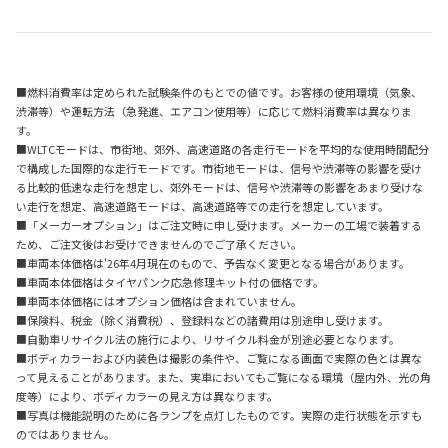
■燃料消費率は定められた試験条件のもとでの値です。お客様の使用環境（気象、
渋滞等）や運転方法（急発進、エアコン使用等）に応じて燃料消費率は異なりま
す。
■WLTCモードは、市街地、郊外、高速道路の各走行モードを平均的な使用時間配分
で構成した国際的な走行モードです。市街地モードは、信号や渋滞等の影響を受け
る比較的低速な走行を想定し、郊外モードは、信号や渋滞等の影響をあまり受けな
い走行を想定、高速道路モードは、高速道路等での走行を想定しています。
■「メーカーオプション」はご注文時に申し受けます。メーカーの工場で装着する
ため、ご注文後はお受けできませんのでご了承ください。
■車両本体価格は'26年4月現在のもので、予告なく変更となる場合があります。
■車両本体価格はタイヤパンク応急修理キット付の価格です。
■車両本体価格にはオプション価格は含まれていません。
■保険料、税金（除く消費税）、登録料などの諸費用は別途申し受けます。
■自動車リサイクル法の施行により、リサイクル料金が別途必要となります。
■ボディカラーおよび内装色は撮影の条件や、ご覧になる画面で実際の色とは異な
って見えることがあります。また、実車においてもご覧になる環境（屋内外、光の角
度等）により、ボディカラーの見え方は異なります。
■写真は機能説明のために各ランプを点灯したものです。実際の走行状態を示すも
のではありません。