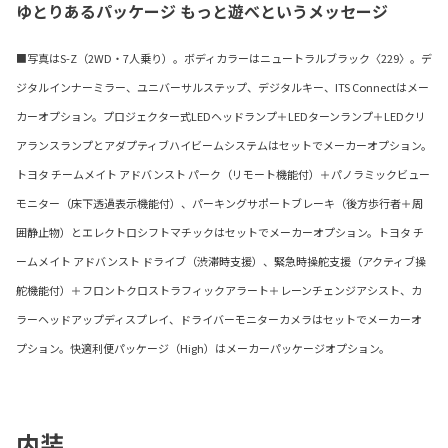
ゆとりあるパッケージ もっと遊べというメッセージ
■写真はS-Z（2WD・7人乗り）。ボディカラーはニュートラルブラック〈229〉。デ
ジタルインナーミラー、ユニバーサルステップ、デジタルキー、ITS Connectはメー
カーオプション。プロジェクター式LEDヘッドランプ＋LEDターンランプ＋LEDクリ
アランスランプとアダプティブハイビームシステムはセットでメーカーオプション。
トヨタ チームメイト アドバンスト パーク（リモート機能付）＋パノラミックビュー
モニター（床下透過表示機能付）、パーキングサポートブレーキ（後方歩行者＋周
囲静止物）とエレクトロシフトマチックはセットでメーカーオプション。トヨタ チ
ームメイト アドバンスト ドライブ（渋滞時支援）、緊急時操舵支援（アクティブ操
舵機能付）＋フロントクロストラフィックアラート＋レーンチェンジアシスト、カ
ラーヘッドアップディスプレイ、ドライバーモニターカメラはセットでメーカーオ
プション。快適利便パッケージ（High）はメーカーパッケージオプション。
内装