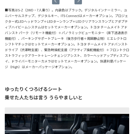
■写真はS-Z（2WD・7人乗り）。内装色はブラック。デジタルインナーミラー、ユ
ニバーサルステップ、デジタルキー、ITS Connectはメーカーオプション。プロジェ
クター式LEDヘッドランプ＋LEDターンランプ＋LEDクリアランスランプとアダプテ
ィブハイビームシステムはセットでメーカーオプション。トヨタ チームメイト アド
バンスト パーク（リモート機能付）＋パノラミックビューモニター（床下透過表示
機能付）、パーキングサポートブレーキ（後方歩行者＋周囲静止物）とエレクトロ
シフトマチックはセットでメーカーオプション。トヨタ チームメイト アドバンスト
ドライブ（渋滞時支援）、緊急時操舵支援（アクティブ操舵機能付）＋フロントクロ
ストラフィックアラート＋レーンチェンジアシスト、カラーヘッドアップディスプレ
イ、ドライバーモニターカメラはセットでメーカーオプション。快適利便パッケー
ジ（High）はメーカーパッケージオプション。
ゆったりくつろげるシート
乗せた人たちは言う うらやましいと