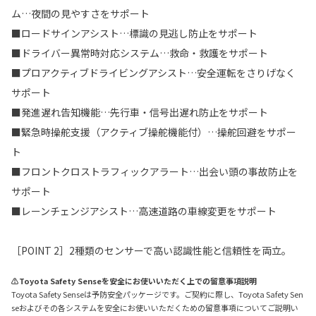
ム…夜間の見やすさをサポート
■ロードサインアシスト…標識の見逃し防止をサポート
■ドライバー異常時対応システム…救命・救護をサポート
■プロアクティブドライビングアシスト…安全運転をさりげなく
サポート
■発進遅れ告知機能…先行車・信号出遅れ防止をサポート
■緊急時操舵支援（アクティブ操舵機能付）…操舵回避をサポー
ト
■フロントクロストラフィックアラート…出会い頭の事故防止を
サポート
■レーンチェンジアシスト…高速道路の車線変更をサポート
［POINT 2］2種類のセンサーで高い認識性能と信頼性を両立。
⚠Toyota Safety Senseを安全にお使いいただく上での留意事項説明
Toyota Safety Senseは予防安全パッケージです。ご契約に際し、Toyota Safety Sen
seおよびその各システムを安全にお使いいただくための留意事項についてご説明い