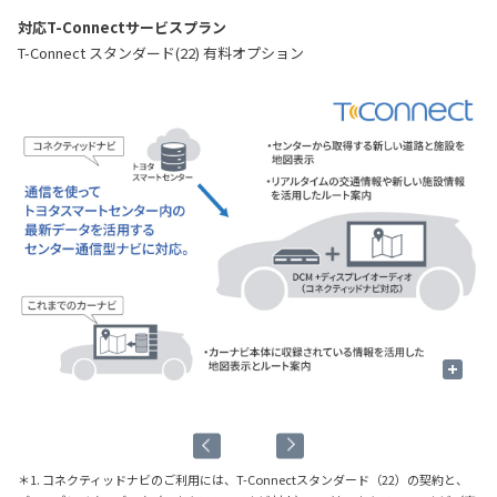
対応T-Connectサービスプラン
T-Connect スタンダード(22) 有料オプション
+
飲
＊1. コネクティッドナビのご利用には、T-Connectスタンダード（22）の契約と、