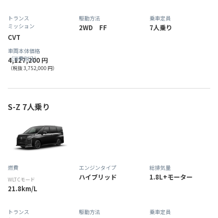
トランス
駆動方法
乗車定員
ミッション
2WD FF
7人乗り
CVT
車両本体価格
（消費税込）
4,127,200 円
（税抜 3,752,000 円）
S-Z 7人乗り
燃費
エンジンタイプ
総排気量
ハイブリッド
1.8L+モーター
WLTCモード
21.8km/L
トランス
駆動方法
乗車定員