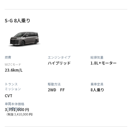
S-G 8人乗り
燃費
エンジンタイプ
総排気量
ハイブリッド
1.8L+モーター
WLTCモード
23.6km/L
トランス
駆動方法
乗車定員
ミッション
2WD FF
8人乗り
CVT
車両本体価格
（消費税込）
3,751,000 円
（税抜 3,410,000 円）