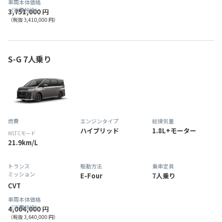
車両本体価格
（消費税込）
3,751,000 円
（税抜 3,410,000 円）
S-G 7人乗り
燃費
エンジンタイプ
総排気量
ハイブリッド
1.8L+モーター
WLTCモード
21.9km/L
トランス
駆動方法
乗車定員
ミッション
E-Four
7人乗り
CVT
車両本体価格
（消費税込）
4,004,000 円
（税抜 3,640,000 円）