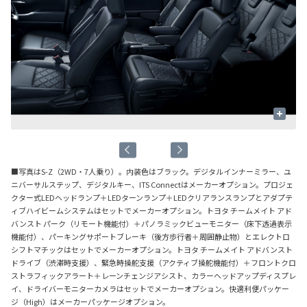
+
■写真はS-Z（2WD・7人乗り）。内装色はブラック。デジタルインナーミラー、ユ
ニバーサルステップ、デジタルキー、ITS Connectはメーカーオプション。プロジェ
クター式LEDヘッドランプ＋LEDターンランプ＋LEDクリアランスランプとアダプテ
ィブハイビームシステムはセットでメーカーオプション。トヨタ チームメイト アド
バンスト パーク（リモート機能付）＋パノラミックビューモニター（床下透過表示
機能付）、パーキングサポートブレーキ（後方歩行者＋周囲静止物）とエレクトロ
シフトマチックはセットでメーカーオプション。トヨタ チームメイト アドバンスト
ドライブ（渋滞時支援）、緊急時操舵支援（アクティブ操舵機能付）＋フロントクロ
ストラフィックアラート＋レーンチェンジアシスト、カラーヘッドアップディスプレ
イ、ドライバーモニターカメラはセットでメーカーオプション。快適利便パッケー
ジ（High）はメーカーパッケージオプション。