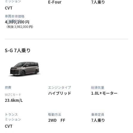
ミッション
E-Four
7人乗り
CVT
車両本体価格
（消費税込）
4,380,200 円
（税抜 3,982,000 円）
S-G 7人乗り
燃費
エンジンタイプ
総排気量
ハイブリッド
1.8L+モーター
WLTCモード
23.6km/L
トランス
駆動方法
乗車定員
ミッション
2WD FF
7人乗り
CVT