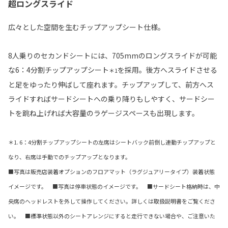
超ロングスライド
広々とした空間を生むチップアップシート仕様。
8人乗りのセカンドシートには、705mmのロングスライドが可能
な6：4分割チップアップシート
を採用。後方へスライドさせる
＊1
と足をゆったり伸ばして座れます。チップアップして、前方へス
ライドすればサードシートへの乗り降りもしやすく、サードシー
トを跳ね上げれば大容量のラゲージスペースも出現します。
＊1. 6：4分割チップアップシートの左席はシートバック前倒し連動チップアップと
なり、右席は手動でのチップアップとなります。
■写真は販売店装着オプションのフロアマット（ラグジュアリータイプ）装着状態
イメージです。 ■写真は停車状態のイメージです。 ■サードシート格納時は、中
央席のヘッドレストを外して操作してください。詳しくは取扱説明書をご覧くださ
い。 ■標準状態以外のシートアレンジにすると走行できない場合や、ご注意いた