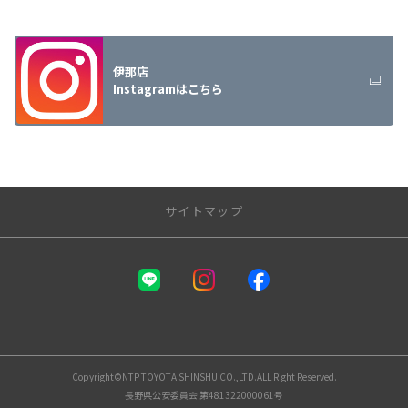
伊那店
Instagramはこちら
サイトマップ
NTPトヨタ信州株式会社
店舗一覧
安曇野店
鎌田店
Copyright©NTP TOYOTA SHINSHU CO.,LTD.ALL Right Reserved.
松本店
長野県公安委員会 第481322000061号
筑摩店