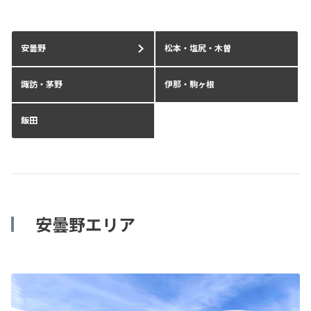
安曇野
松本・塩尻・木曽
諏訪・茅野
伊那・駒ヶ根
飯田
安曇野エリア