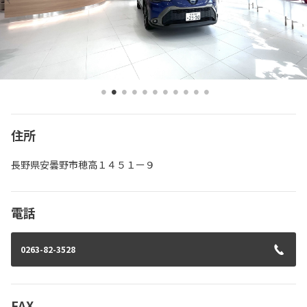
住所
長野県安曇野市穂高１４５１ー９
電話
0263-82-3528
FAX