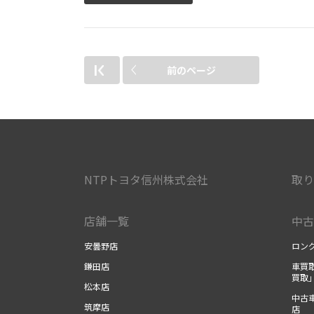
前のページ
NTPトヨタ信州株式会社
取り
店舗一覧
中古
安曇野店
ロン
鎌田店
車買
買取
松本店
中古
筑摩店
店