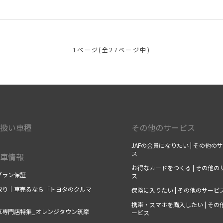
1ページ(全27ページ中)
扱い車種
その他のサービス
JAFの会員になりたい | その他の
ス
車情報
お得なカードをつくる | その他の
グラン保証
ス
取り｜車売るなら「トヨタのクルマ
保険に入りたい | その他のサービ
」
携帯・スマホを購入したい | その
車専門店特集_オレンジタウン筑摩
ービス