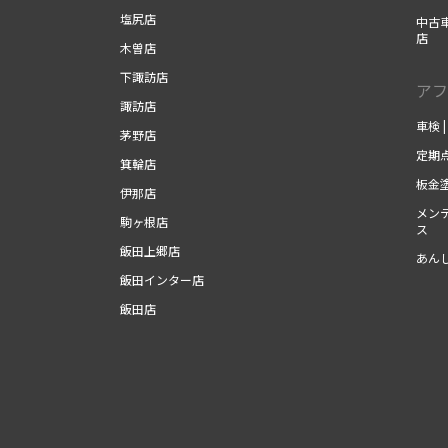
塩尻店
中古
店
木曽店
下諏訪店
アフ
諏訪店
車検 
茅野店
定期点
箕輪店
板金塗
伊那店
メンテ
駒ヶ根店
ス
飯田上郷店
あん
飯田インター店
飯田店