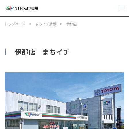
トップページ
まちイチ情報
伊那店
伊那店 まちイチ