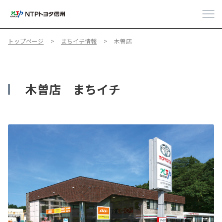
トップページ
まちイチ情報
木曽店
木曽店 まちイチ