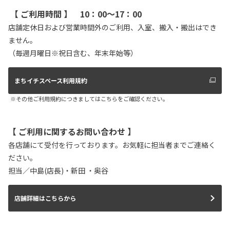
【 ご利用時間 】 10：00～17：00
店舗定休日および営業時間外のご利用、入室、搬入・
搬出はでき
ません。
（毎週月曜日※祝日含む、年末年始等）
まちイチスペース利用規約
※その他ご利用規約につきましてはこちらをご確認ください。
【 ご利用に関するお問い合わせ 】
各店舗にて受付を行っております。
お気軽に担当者までご連絡く
ださい。
担当／中島(店長)・新田 ・奥谷
店舗詳細はこちらから