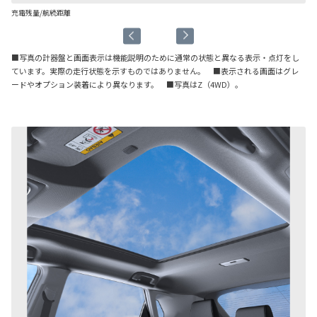
充電残量/航続距離
容
■写真の計器盤と画面表示は機能説明のために通常の状態と異なる表示・点灯をし
ています。実際の走行状態を示すものではありません。 ■表示される画面はグレ
ードやオプション装着により異なります。 ■写真はZ（4WD）。