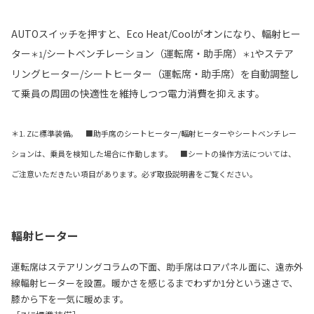
AUTOスイッチを押すと、Eco Heat/Coolがオンになり、輻射ヒー
ター
/シートベンチレーション（運転席・助手席）
やステア
＊1
＊1
リングヒーター/シートヒーター（運転席・助手席）を自動調整し
て乗員の周囲の快適性を維持しつつ電力消費を抑えます。
＊1. Zに標準装備。 ■助手席のシートヒーター/輻射ヒーターやシートベンチレー
ションは、乗員を検知した場合に作動します。 ■シートの操作方法については、
ご注意いただきたい項目があります。必ず取扱説明書をご覧ください。
輻射ヒーター
運転席はステアリングコラムの下面、助手席はロアパネル面に、遠赤外
線輻射ヒーターを設置。暖かさを感じるまでわずか1分という速さで、
膝から下を一気に暖めます。