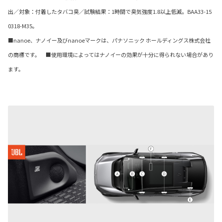
出／対象：付着したタバコ臭／試験結果：1時間で臭気強度1.8以上低減。BAA33-15
0318-M35。
■nanoe、ナノイー及びnanoeマークは、パナソニック ホールディングス株式会社
の商標です。 ■使用環境によってはナノイーの効果が十分に得られない場合があり
ます。