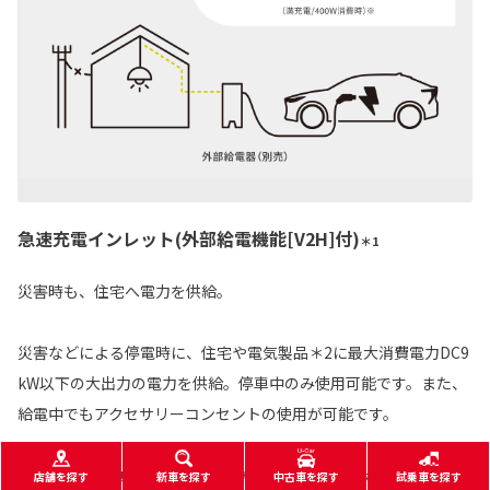
急速充電インレット(外部給電機能[V2H]付)
＊1
災害時も、住宅へ電力を供給。
災害などによる停電時に、住宅や電気製品＊2に最大消費電力DC9
kW以下の大出力の電力を供給。停車中のみ使用可能です。また、
給電中でもアクセサリーコンセントの使用が可能です。
※一般家庭が日常使用する電気量1日当たり10kWh（平均消費電力400W）として、
店舗を探す
新車を探す
中古車を探す
試乗車を探す