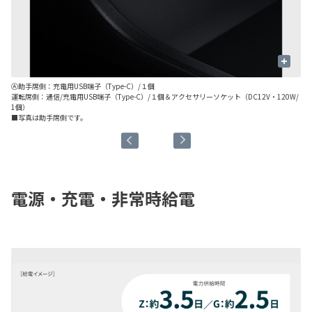
+
Ⓐ助手席側：充電用USB端子（Type-C）/１個
Ⓑ
運転席側：通信/充電用USB端子（Type-C）/１個＆アクセサリーソケット（DC12V・120W/
1個）
■写真は助手席側です。
電源・充電・非常時給電