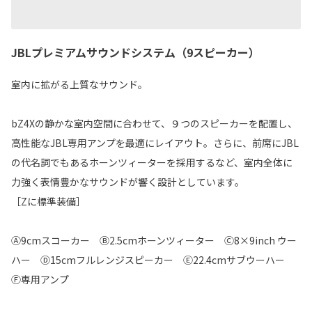
JBLプレミアムサウンドシステム（9スピーカー）
室内に拡がる上質なサウンド。
bZ4Xの静かな室内空間に合わせて、９つのスピーカーを配置し、
高性能なJBL専用アンプを最適にレイアウト。さらに、前席にJBL
の代名詞でもあるホーンツィーターを採用するなど、室内全体に
力強く表情豊かなサウンドが響く設計としています。
［Zに標準装備］
Ⓐ9cmスコーカー Ⓑ2.5cmホーンツィーター Ⓒ8×9inch ウー
ハー Ⓓ15cmフルレンジスピーカー Ⓔ22.4cmサブウーハー
Ⓕ専用アンプ