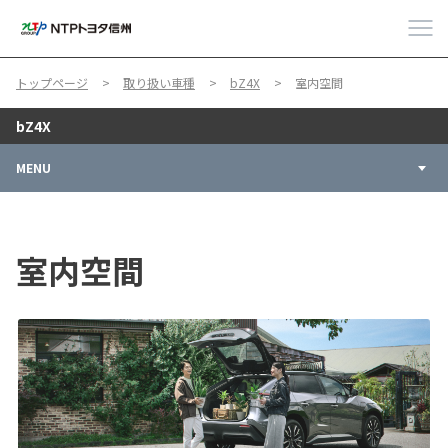
トップページ
取り扱い車種
bZ4X
室内空間
bZ4X
MENU
室内空間