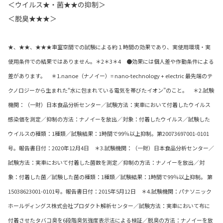
＜ウイルス★・菌★★の抑制＞
＜脱臭★★★＞
★、★★、★★★車室空間での試験による約１時間の効果であり、実使用環境・実
使用条件での結果ではありません。＊2＊3＊4 ●効果には個人差や作動条件による
差があります。 ＊1.nanoe（ナノイー）= nano-technology + electric 最先端のテ
クノロジーから生まれた“水に包まれている電気を帯びたイオン”のこと。 ＊2.試験
機関：（一財）日本食品分析センター／試験方法：実車において付着したウイルス
感染価を測定／抑制の方法：ナノイーを放出／対象：付着したウイルス／試験した
ウイルスの種類：1種類／試験結果：1時間で99％以上抑制。第20073697001-0101
号。報告書日付：2020年12月4日 ＊3.試験機関：（一財）日本食品分析センター／
試験方法：実車において付着した菌数を測定／抑制の方法：ナノイーを放出／対
象：付着した菌／試験した菌の種類：1種類／試験結果：1時間で99％以上抑制。 第
15038623001-0101号。報告書日付：2015年5月12日 ＊4.試験機関：パナソニック
ホールディングス株式会社プロダクト解析センター／試験方法：実車において布に
付着させたタバコ臭を6段階臭気強度表示法による検証／脱臭の方法：ナノイーを放