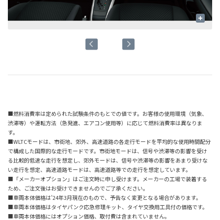
+
■燃料消費率は定められた試験条件のもとでの値です。お客様の使用環境（気象、
渋滞等）や運転方法（急発進、エアコン使用等）に応じて燃料消費率は異なりま
す。
■WLTCモードは、市街地、郊外、高速道路の各走行モードを平均的な使用時間配分
で構成した国際的な走行モードです。市街地モードは、信号や渋滞等の影響を受け
る比較的低速な走行を想定し、郊外モードは、信号や渋滞等の影響をあまり受けな
い走行を想定、高速道路モードは、高速道路等での走行を想定しています。
■「メーカーオプション」はご注文時に申し受けます。メーカーの工場で装着する
ため、ご注文後はお受けできませんのでご了承ください。
■車両本体価格は'24年3月現在のもので、予告なく変更となる場合があります。
■車両本体価格はタイヤパンク応急修理キット、タイヤ交換用工具付の価格です。
■車両本体価格にはオプション価格、取付費は含まれていません。