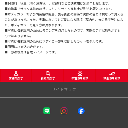
■保険料、税金（除く消費税）、登録料などの諸費用は別途申し受けます。
■自動車リサイクル法の施行により、リサイクル料金が別途必要となります。
■ボディカラーおよび内装色は撮影、表示画面の関係で実際の色とは異なって見える
ことがあります。また、実車においてもご覧になる環境（屋内外、光の角度等）によ
り、ボディカラーの見え方は異なります。
■写真は機能説明のために各ランプを点灯したものです。実際の走行状態を示すも
のではありません。
■写真は機能説明のためにボディの一部を切断したカットモデルです。
■画面はハメ込み合成です。
■一部の写真は合成・イメージです。
店舗を探す
新車を探す
中古車を探す
試乗車を探す
サイトマップ
NTPトヨタ信州株式会社
店舗一覧