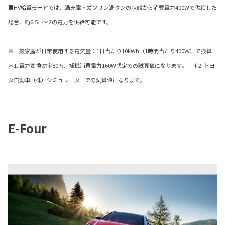
■HV給電モードでは、満充電・ガソリン満タンの状態から消費電力400Wで供給した
場合、約6.5日＊2の電力を供給可能です。
※一般家庭が日常使用する電気量：1日当たり10kWh（1時間当たり400Ｗ）で換算
＊1. 電力変換効率80%、補機消費電力160W想定での試算値になります。 ＊2. トヨ
タ自動車（株）シミュレーターでの試算値になります。
E-Four