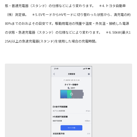
態・普通充電器（スタンド）の仕様などにより変わります。 ＊4. トヨタ自動車
（株）測定値。 ＊5. EVモードからHVモードに切り替わった状態から、満充電の約
80%までのおおよその目安です。駆動用電池の残量や温度・外気温・接続した電源
の状態・急速充電器（スタンド）の仕様などにより変わります。 ＊6. 50kW(最大1
25A)以上の急速充電器(スタンド)を使用した場合の充電時間。