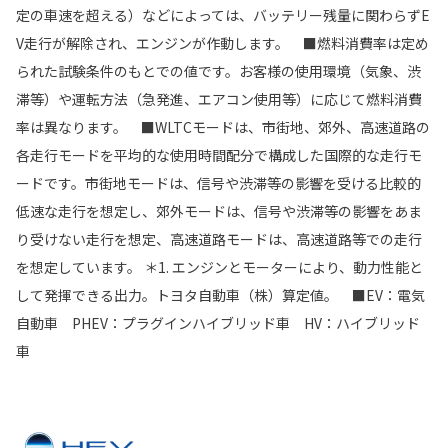
定の車速を超える）などによっては、バッテリー残量に関わらずE
V走行が解除され、エンジンが作動します。 ■燃料消費率は定め
られた試験条件のもとでの値です。お客様の使用環境（気象、渋
滞等）や運転方法（急発進、エアコン使用等）に応じて燃料消費
率は異なります。 ■WLTCモードは、市街地、郊外、高速道路の
各走行モードを平均的な使用時間配分で構成した国際的な走行モ
ードです。市街地モードは、信号や渋滞等の影響を受ける比較的
低速な走行を想定し、郊外モードは、信号や渋滞等の影響をあま
り受けない走行を想定、高速道路モードは、高速道路等での走行
を想定しています。 ＊1. エンジンとモーターにより、動力性能と
して発揮できる出力。トヨタ自動車（株）算定値。 ■EV：電気
自動車 PHEV：プラグインハイブリッド車 HV：ハイブリッド
車