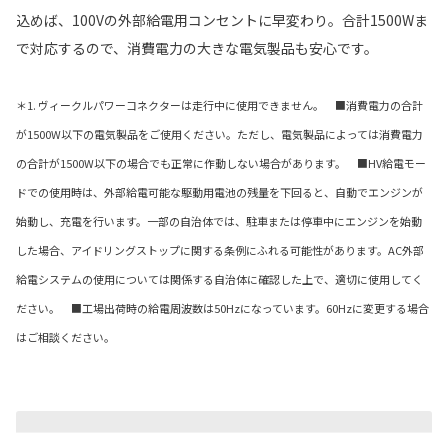
込めば、100Vの外部給電用コンセントに早変わり。合計1500Wま
で対応するので、消費電力の大きな電気製品も安心です。
＊1. ヴィークルパワーコネクターは走行中に使用できません。 ■消費電力の合計
が1500W以下の電気製品をご使用ください。ただし、電気製品によっては消費電力
の合計が1500W以下の場合でも正常に作動しない場合があります。 ■HV給電モー
ドでの使用時は、外部給電可能な駆動用電池の残量を下回ると、自動でエンジンが
始動し、充電を行います。一部の自治体では、駐車または停車中にエンジンを始動
した場合、アイドリングストップに関する条例にふれる可能性があります。AC外部
給電システムの使用については関係する自治体に確認した上で、適切に使用してく
ださい。 ■工場出荷時の給電周波数は50Hzになっています。60Hzに変更する場合
はご相談ください。