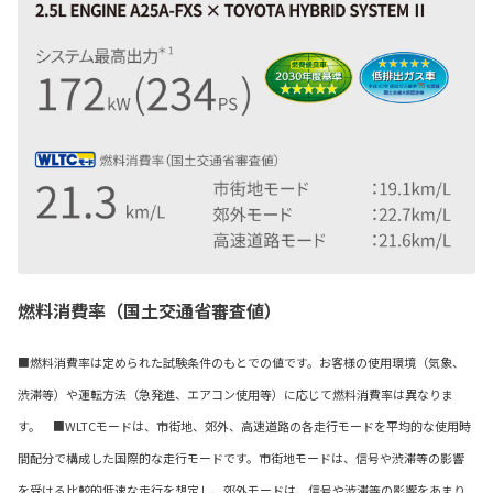
燃料消費率（国土交通省審査値）
■燃料消費率は定められた試験条件のもとでの値です。お客様の使用環境（気象、
渋滞等）や運転方法（急発進、エアコン使用等）に応じて燃料消費率は異なりま
す。 ■WLTCモードは、市街地、郊外、高速道路の各走行モードを平均的な使用時
間配分で構成した国際的な走行モードです。市街地モードは、信号や渋滞等の影響
を受ける比較的低速な走行を想定し、郊外モードは、信号や渋滞等の影響をあまり