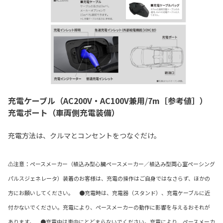
充電ケーブル（AC200V・AC100V兼用/7m［参考値］）
充電ポート（車両側充電装備）
充電方法は、クルマとコンセントをつなぐだけ。
⚠注意：ペースメーカー（植込み型心臓ペースメーカー／植込み型両心室ペーシング
パルスジェネレータ）装着のお客様は、充電の操作はご自身ではなさらず、ほかの
方にお願いしてください。 ●充電時は、充電器（スタンド）、充電ケーブルに近
付かないでください。充電により、ペースメーカーの動作に影響を与えるおそれが
あります。 ●充電中は車内にとどまらないでください。充電により、ペースメーカ