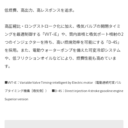
低燃費、高出力、高レスポンスを追求。
高圧縮比・ロングストローク化に加え、吸気バルブの開閉タイミ
ングを最適制御する「VVT-iE」や、筒内直噴と吸気ポート噴射の2
つのインジェクターを持ち、高い燃焼効率を可能にする「D-4S」
を採用。また、電動ウォーターポンプを備えた可変冷却システム
や、低フリクションオイルなどにより、燃費性能も高めていま
す。
■VVT-iE：Variable Valve Timing-intelligent by Electric motor（電動連続可変バル
ブタイミング機構［吸気側］） ■D-4S：Direct injection 4 stroke gasoline engine
Superior version