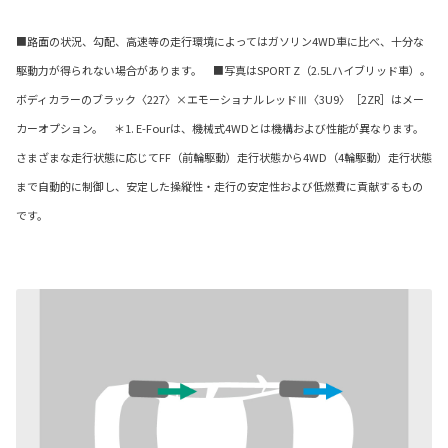
■路面の状況、勾配、高速等の走行環境によってはガソリン4WD車に比べ、十分な
駆動力が得られない場合があります。 ■写真はSPORT Z（2.5Lハイブリッド車）。
ボディカラーのブラック〈227〉×エモーショナルレッドⅢ〈3U9〉［2ZR］はメー
カーオプション。 ＊1. E-Fourは、機械式4WDとは機構および性能が異なります。
さまざまな走行状態に応じてFF（前輪駆動）走行状態から4WD（4輪駆動）走行状態
まで自動的に制御し、安定した操縦性・走行の安定性および低燃費に貢献するもの
です。