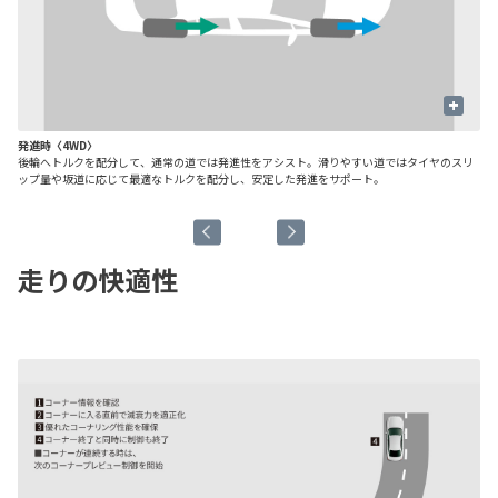
+
発進時〈4WD〉
定
後輪へトルクを配分して、通常の道では発進性をアシスト。滑りやすい道ではタイヤのスリ
定
ップ量や坂道に応じて最適なトルクを配分し、安定した発進をサポート。
走りの快適性