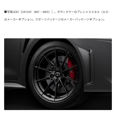
■写真はRZ［GR-DAT（8AT・4WD）］。ボディカラーのプレシャスメタル〈1L5〉
はメーカーオプション。スポーツパッケージはメーカーパッケージオプション。