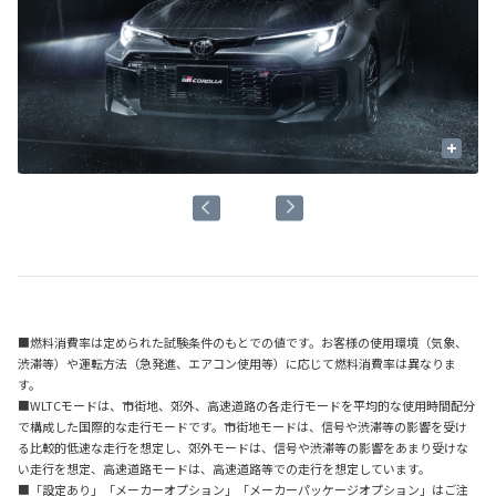
+
■燃料消費率は定められた試験条件のもとでの値です。お客様の使用環境（気象、
渋滞等）や運転方法（急発進、エアコン使用等）に応じて燃料消費率は異なりま
す。
■WLTCモードは、市街地、郊外、高速道路の各走行モードを平均的な使用時間配分
で構成した国際的な走行モードです。市街地モードは、信号や渋滞等の影響を受け
る比較的低速な走行を想定し、郊外モードは、信号や渋滞等の影響をあまり受けな
い走行を想定、高速道路モードは、高速道路等での走行を想定しています。
■「設定あり」「メーカーオプション」「メーカーパッケージオプション」はご注