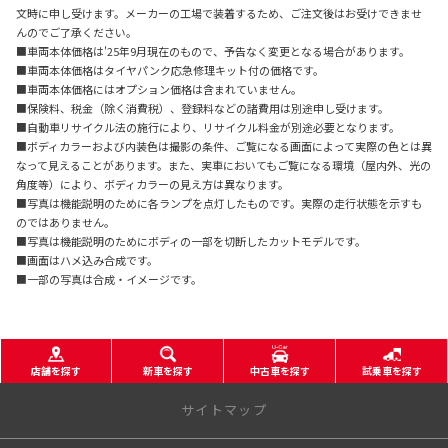
文時に申し受けます。メーカーの工場で装着するため、ご注文後はお受けできませ
んのでご了承ください。
■車両本体価格は'25年9月現在のもので、予告なく変更となる場合があります。
■車両本体価格はタイヤパンク応急修理キット付の価格です。
■車両本体価格にはオプション価格は含まれていません。
■保険料、税金（除く消費税）、登録料などの諸費用は別途申し受けます。
■自動車リサイクル法の施行により、リサイクル料金が別途必要となります。
■ボディカラーおよび内装色は撮影の条件、ご覧になる画面によって実際の色とは異
なって見えることがあります。また、実車においてもご覧になる環境（屋内外、光の
角度等）により、ボディカラーの見え方は異なります。
■写真は機能説明のために各ランプを点灯したものです。実際の走行状態を示すも
のではありません。
■写真は機能説明のためにボディの一部を切断したカットモデルです。
■画面はハメ込み合成です。
■一部の写真は合成・イメージです。
店舗を探す
新車を探す
中古車を探す
試乗車を探す
サイトマップ