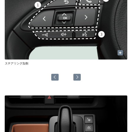
+
ステアリング左側
ス
■