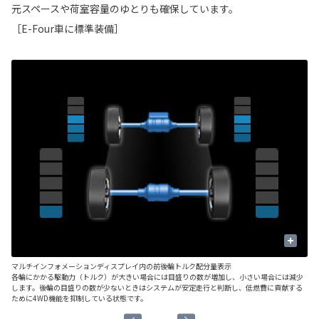
元スペースや荷室容量のゆとりも確保しています。
［E-Four車に標準装備］
+
マルチインフォメーションディスプレイ内の前後輪トルク配分量表示
■
各輪にかかる駆動力（トルク）が大きい場合には目盛りの数が増加し、小さい場合には減少
後
します。後輪の目盛りの数が少ないときはシステムが安定走行と判断し、低燃費に貢献する
ッ
ために4WD機能を抑制している状態です。