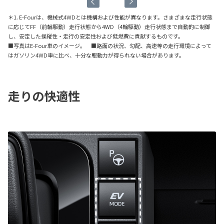
＊1. E-Fourは、機械式4WDとは機構および性能が異なります。さまざまな走行状態
に応じてFF（前輪駆動）走行状態から4WD（4輪駆動）走行状態まで自動的に制御
し、安定した操縦性・走行の安定性および低燃費に貢献するものです。
■写真はE-Four車のイメージ。 ■路面の状況、勾配、高速等の走行環境によって
はガソリン4WD車に比べ、十分な駆動力が得られない場合があります。
走りの快適性